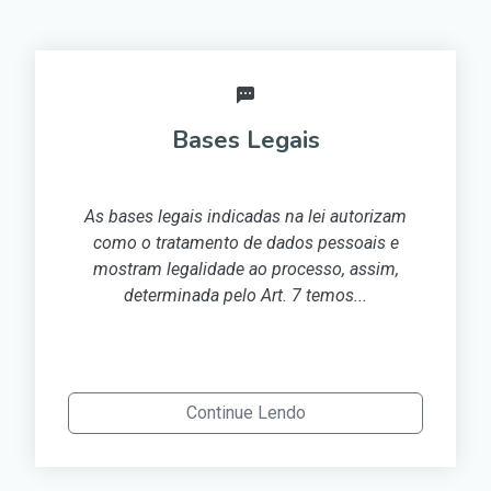
Legais
Classificaç
das na lei autorizam
A partir da Lei Fede
e dados pessoais e
Geral de Proteção de
o processo, assim,
a proteção de da
Art. 7 temos...
compromisso dos(
 Lendo
Contin